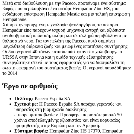
Μετά από διαβούλευση με την Paceco, προτείναμε ένα σύστημα
βαφής που περιλαμβάνει ένα αστάρι Hempadur Zinc HS, μια
ενδιάμεση επίστρωση Hempadur Mastic και μια τελική επίστρωση
Hempathane.
Χάρη στην προηγμένη τεχνολογία ψευδαργύρου, τα αστάρια
Hempadur zinc παρέχουν ισχυρή μηχανική αντοχή και αξιόπιστη
αντιδιαβρωτική απόδοση, ακόμη και σε σκληρά περιβάλλοντα με
θαλασσινό νερό. Για τον πελάτη της Paceco, αυτό σημαίνει
μεγαλύτερη διάρκεια ζωής και μειωμένες απαιτήσεις συντήρησης.
Οι δύο γερανοί 40 τόνων κατασκευάστηκαν στο χαλυβουργείο
URSSA στην Ισπανία και η ομάδα τεχνικής εξυπηρέτησης
συνεργάστηκε στενά με τους εφαρμοστές για να διασφαλίσει τη
σωστή εφαρμογή του συστήματος βαφής. Οι γερανοί παραδόθηκαν
το 2014.
Έργο σε αριθμούς
Πελάτης:
Paceco España SA
Σχετικά με:
Η Paceco España SA παρέχει γερανούς και
υπηρεσίες στη βιομηχανία διακίνησης
εμπορευματοκιβωτίων. Προσφέρει περισσότερα από 50
χρόνια αποδεδειγμένης αξιοπιστίας και είναι κορυφαίος
προμηθευτής στην Ευρώπη και την Αμερική.
Σύστημα βαφής:
Hempadur Zinc HS 17370, Hempadur