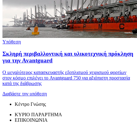
Υπόθεση
Σκληρή περιβαλλοντική και υλικοτεχνική πρόκληση
για την Avantguard
Ο μεγαλύτερος κατασκευαστής εξοπλισμού χειρισμού φορτίων
στον κόσμο επιλέγει το Avantguard 750 για αξιόπιστη προστασία
κατά της διάβρωσης
Διαβάστε την υπόθεση
Κέντρο Γνώσης
ΚΥΡΙΟ ΠΑΡΑΡΤΗΜΑ
ΕΠΙΚΟΙΝΩΝΙΑ