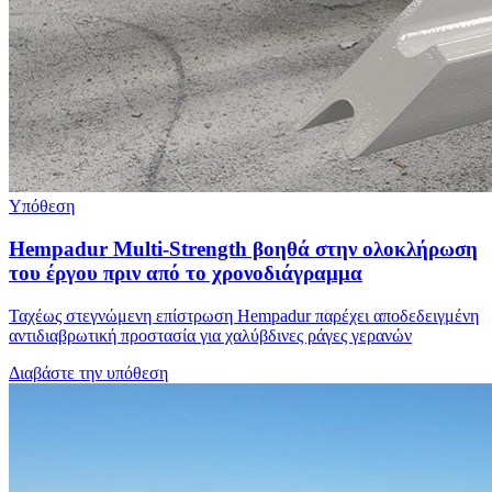
Υπόθεση
Hempadur Multi-Strength βοηθά στην ολοκλήρωση
του έργου πριν από το χρονοδιάγραμμα
Ταχέως στεγνώμενη επίστρωση Hempadur παρέχει αποδεδειγμένη
αντιδιαβρωτική προστασία για χαλύβδινες ράγες γερανών
Διαβάστε την υπόθεση