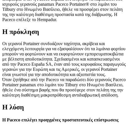
ισχυρούς γερανούς panamax Paceco Portainer® στο λιμάνι του
Tilbury στο Ηνωμένο Βασίλειο, ήθελε να προσφέρει στον πελάτη
της την καλύτερη διαθέσιμη προστασία κατά της διάβρωσης. Η
Paceco επέλεξε το Hempadur.
Η πρόκληση
Οι γερανοί Portainer συνδυάζουν ταχύτητα, ακρίβεια και
ελεγχόμενη λειτουργία για να εξασφαλίσουν ότι τα λιμάνια φορτίου
μπορούν να φορτώνουν και να εκφορτώνουν εμπορευματοκιβώτια
με βέλτιστη αποδοτικότητα. Σχεδιασμένοι και κατασκευασμένοι
από την Paceco España SA, έναν από τους κορυφαίους παραγωγούς
γερανών για την Ευρώπη και τις Αμερικές, οι γερανοί Portainer
είναι γνωστοί για την αποδοτικότητα και αξιοπιστία τους.
Όταν ζητήθηκε από την Paceco να παραδώσει δύο γερανούς Paceco
Portainer panamax στο λιμάνι του Tilbury στο Ηνωμένο Βασίλειο,
ήθελε ένα σύστημα βαφής που θα προσέφερε στον πελάτη της την
καλύτερη διαθέσιμη μακροπρόθεσμη αντιδιαβρωτική απόδοση.
Η λύση
Η Paceco επιλέγει προηγμένες προστατευτικές επίστρωσεις