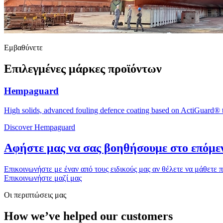
Εμβαθύνετε
Επιλεγμένες μάρκες προϊόντων
Hempaguard
High solids, advanced fouling defence coating based on ActiGuard® t
Discover Hempaguard
Αφήστε μας να σας βοηθήσουμε στο επόμεν
Επικοινωνήστε με έναν από τους ειδικούς μας αν θέλετε να μάθετε 
Επικοινωνήστε μαζί μας
Οι περιπτώσεις μας
How we’ve helped our customers