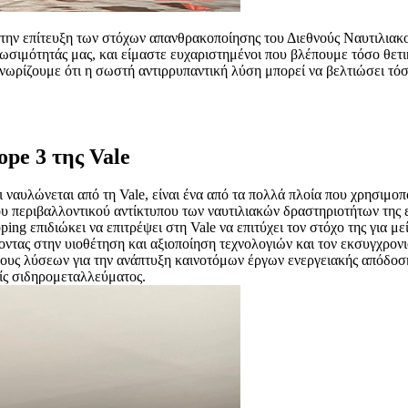
α στην επίτευξη των στόχων απανθρακοποίησης του Διεθνούς Ναυτιλι
ωσιμότητάς μας, και είμαστε ευχαριστημένοι που βλέπουμε τόσο θετι
νωρίζουμε ότι η σωστή αντιρρυπαντική λύση μπορεί να βελτιώσει τόσ
pe 3 της Vale
αι ναυλώνεται από τη Vale, είναι ένα από τα πολλά πλοία που χρησιμο
ου περιβαλλοντικού αντίκτυπου των ναυτιλιακών δραστηριοτήτων της 
g επιδιώκει να επιτρέψει στη Vale να επιτύχει τον στόχο της για μ
άζοντας στην υιοθέτηση και αξιοποίηση τεχνολογιών και τον εκσυγχ
χους λύσεων για την ανάπτυξη καινοτόμων έργων ενεργειακής απόδοσ
ς σιδηρομεταλλεύματος.