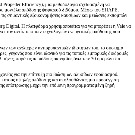
ropeller Efficiency), μια μεθοδολογία σχεδιασμένη να
ι σε μοντέλα απόδοσης ψηφιακού διδύμου. Μέσω του SHAPE,
τις σημαντικές εξοικονομήσεις καυσίμων και μειώσεις εκπομπών
g Digital. Η πλατφόρμα χρησιμοποιείται για να μπορέσει η Vale να
νει τον αντίκτυπο των τεχνολογιών ενεργειακής απόδοσης που
νων των ανώτερων αντιρρυπαντικών ιδιοτήτων του, το σύστημα
ς, γεγονός που είναι ιδανικό για τις τυπικές εμπορικές διαδρομές
 μήνες, παρά τις περιόδους ακινησίας άνω των 30 ημερών στα
μηχανίας για την επίτευξη πιο βιώσιμων αλυσίδων εφοδιασμού.
η κύτους υψηλής απόδοσης και ακολουθώντας μια προσέγγιση
 της επίστρωσης μέχρι την επόμενη προγραμματισμένη ξηρή