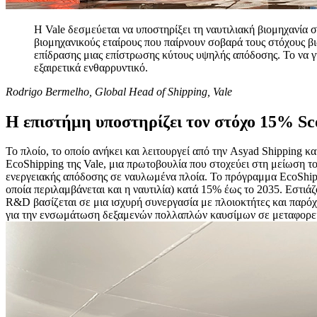
Η Vale δεσμεύεται να υποστηρίξει τη ναυτιλιακή βιομηχανί
βιομηχανικούς εταίρους που παίρνουν σοβαρά τους στόχους βι
επίδρασης μιας επίστρωσης κύτους υψηλής απόδοσης. Το να γ
εξαιρετικά ενθαρρυντικό.
Rodrigo Bermelho, Global Head of Shipping, Vale
Η επιστήμη υποστηρίζει τον στόχο 15% Sco
Το πλοίο, το οποίο ανήκει και λειτουργεί από την Asyad Shipping κ
EcoShipping της Vale, μια πρωτοβουλία που στοχεύει στη μείωση τ
ενεργειακής απόδοσης σε ναυλωμένα πλοία. Το πρόγραμμα EcoShippin
οποία περιλαμβάνεται και η ναυτιλία) κατά 15% έως το 2035. Εστι
R&D βασίζεται σε μια ισχυρή συνεργασία με πλοιοκτήτες και παρό
για την ενσωμάτωση δεξαμενών πολλαπλών καυσίμων σε μεταφορεί