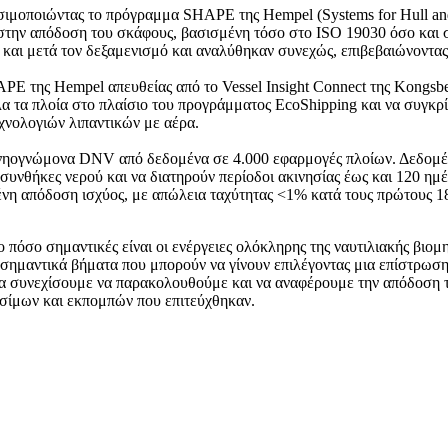
οποιώντας το πρόγραμμα SHAPE της Hempel (Systems for Hull and P
 στην απόδοση του σκάφους, βασισμένη τόσο στο ISO 19030 όσο κα
αι μετά τον δεξαμενισμό και αναλύθηκαν συνεχώς, επιβεβαιώνοντας 
E της Hempel απευθείας από το Vessel Insight Connect της Kongsber
α τα πλοία στο πλαίσιο του προγράμματος EcoShipping και να συγκρί
χνολογιών λιπαντικών με αέρα.
 νηογνώμονα DNV από δεδομένα σε 4.000 εφαρμογές πλοίων. Δεδομέ
νθήκες νερού και να διατηρούν περίοδοι ακινησίας έως και 120 ημέρε
ένη απόδοση ισχύος, με απώλεια ταχύτητας <1% κατά τους πρώτους 18
 το πόσο σημαντικές είναι οι ενέργειες ολόκληρης της ναυτιλιακής βιο
 σημαντικά βήματα που μπορούν να γίνουν επιλέγοντας μια επίστρωσ
 Θα συνεχίσουμε να παρακολουθούμε και να αναφέρουμε την απόδοση
υσίμων και εκπομπών που επιτεύχθηκαν.