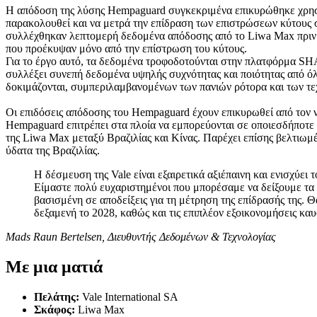
Η απόδοση της λύσης Hempaguard συγκεκριμένα επικυρώθηκε χρησιμ
παρακολουθεί και να μετρά την επίδραση των επιστρώσεων κύτους
συλλέχθηκαν λεπτομερή δεδομένα απόδοσης από το Liwa Max πριν κ
που προέκυψαν μόνο από την επίστρωση του κύτους.
Για το έργο αυτό, τα δεδομένα τροφοδοτούνται στην πλατφόρμα SHAP
συλλέξει συνεπή δεδομένα υψηλής συχνότητας και ποιότητας από όλ
δοκιμάζονται, συμπεριλαμβανομένων των πανιών ρότορα και των τε
Οι επιδόσεις απόδοσης του Hempaguard έχουν επικυρωθεί από τον
Hempaguard επιτρέπει στα πλοία να εμπορεύονται σε οποιεσδήποτε συ
της Liwa Max μεταξύ Βραζιλίας και Κίνας. Παρέχει επίσης βελτιωμ
ύδατα της Βραζιλίας.
Η δέσμευση της Vale είναι εξαιρετικά αξιέπαινη και ενισχύει
Είμαστε πολύ ευχαριστημένοι που μπορέσαμε να δείξουμε τα
βασισμένη σε αποδείξεις για τη μέτρηση της επίδρασής της.
δεξαμενή το 2028, καθώς και τις επιπλέον εξοικονομήσεις κα
Mads Raun Bertelsen, Διευθυντής Δεδομένων & Τεχνολογίας
Με μια ματιά
Πελάτης:
Vale International SA
Σκάφος:
Liwa Max