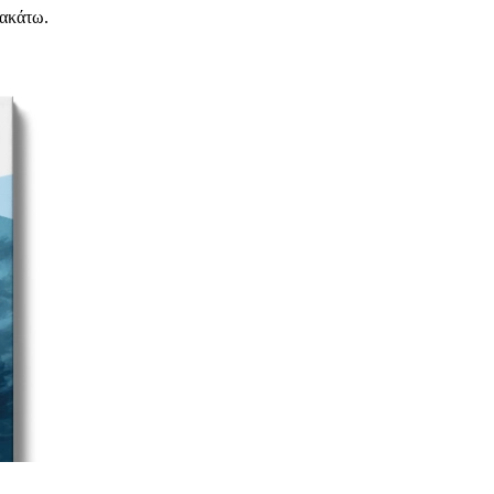
ρακάτω.