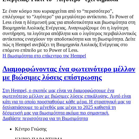
Σε έναν κόσμο που κυριαρχείται από το “περισσότερο”,
επιλέγουμε το “λιγότερο” για μεγαλύτερο αντίκτυπο. Το Power of
Less είναι η δέσμευσή μας για αποδοτικότητα και βιωσιμότητα στη
Βιομηχανία Αιολικής Ενέργειας. Αναγνωρίζουμε ότι η λιγότερη
συντήρηση, τα λιγότερα απόβλητα και ο λιγότερος περιβαλλοντικός
αντίκτυπος ενισχύουν την αποδοτικότητα και τη βιωσιμότητα. Δείτε
πώς η Hempel ανεβάζει τη Βιομηχανία Αιολικής Ενέργειας στο
επόμενο επίπεδο με το Power of Less.
Η βιωσιμότητα στο επίκεντρο της Hempel
Διαμορφώνοντας ένα φωτεινότερο μέλλον
με βιώσιμες λύσεις επίστρωσης
Στη Hempel, ο σκοπός μας είναι να διαμορφώσουμε ένα
φωτεινότερο μέλλον με βιώσιμες λύσεις επικάλυψης. Αυτό είναι
κάτι για το οποίο προσπαθούμε κάθε μέρα. Η στρατηγική μας να
διπλασιάσουμε το μέγεθός μας μέχρι το 2025 καθιστά τη
δέσμευσή μας για βιωσιμότητα ακόμα πιο σημαντική.
Διαβάστε περισσότερα για τη Βιωσιμότητα
Κέντρο Γνώσης