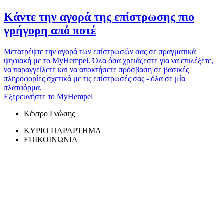
Κάντε την αγορά της επίστρωσης πιο
γρήγορη από ποτέ
Μετατρέψτε την αγορά των επίστρωσών σας σε πραγματικά
ψηφιακή με το MyHempel. Όλα όσα χρειάζεστε για να επιλέξετε,
να παραγγείλετε και να αποκτήσετε πρόσβαση σε βασικές
πληροφορίες σχετικά με τις επίστρωσές σας - όλα σε μία
πλατφόρμα.
Εξερευνήστε το MyHempel
Κέντρο Γνώσης
ΚΥΡΙΟ ΠΑΡΑΡΤΗΜΑ
ΕΠΙΚΟΙΝΩΝΙΑ