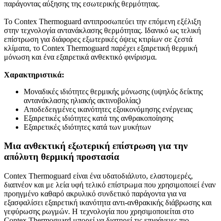
παράγοντας αύξησης της εσωτερικής θερμότητας.
Το Contex Thermoguard αντιπροσωπεύει την επόμενη εξέλιξη
στην τεχνολογία αντανάκλασης θερμότητας. Ιδανικό ως τελική
επίστρωση για διάφορες εξωτερικές όψεις κτιρίων σε ζεστά
κλίματα, το Contex Thermoguard παρέχει εξαιρετική θερμική
μόνωση και ένα εξαιρετικά ανθεκτικό φινίρισμα.
Χαρακτηριστικά:
Μοναδικές ιδιότητες θερμικής μόνωσης (υψηλός δείκτης
αντανάκλασης ηλιακής ακτινοβολίας)
Αποδεδειγμένες ικανότητες εξοικονόμησης ενέργειας
Εξαιρετικές ιδιότητες κατά της ανθρακοποίησης
Εξαιρετικές ιδιότητες κατά των μυκήτων
Μια ανθεκτική εξωτερική επίστρωση για την
απόλυτη θερμική προστασία
Contex Thermoguard είναι ένα υδατοδιάλυτο, ελαστομερές,
διαπνέον και με λεία υφή τελικό επίστρωμα που χρησιμοποιεί έναν
προηγμένο καθαρό ακρυλικό συνδετικό παράγοντα για να
εξασφαλίσει εξαιρετική ικανότητα αντι-ανθρακικής διάβρωσης και
γεφύρωσης ρωγμών. Η τεχνολογία που χρησιμοποιείται στο
Contex Thermoguard μπορεί να διατηρεί τις επιφάνειες πιο