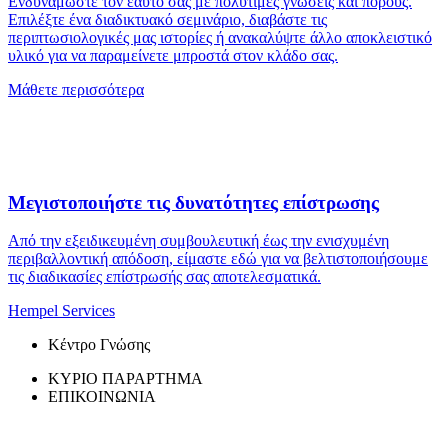
Ενδυναμώστε τον εαυτό σας με πολύτιμες γνώσεις και πόρους.
Επιλέξτε ένα διαδικτυακό σεμινάριο, διαβάστε τις
περιπτωσιολογικές μας ιστορίες ή ανακαλύψτε άλλο αποκλειστικό
υλικό για να παραμείνετε μπροστά στον κλάδο σας.
Μάθετε περισσότερα
Μεγιστοποιήστε τις δυνατότητες επίστρωσης
Από την εξειδικευμένη συμβουλευτική έως την ενισχυμένη
περιβαλλοντική απόδοση, είμαστε εδώ για να βελτιστοποιήσουμε
τις διαδικασίες επίστρωσής σας αποτελεσματικά.
Hempel Services
Κέντρο Γνώσης
ΚΥΡΙΟ ΠΑΡΑΡΤΗΜΑ
ΕΠΙΚΟΙΝΩΝΙΑ