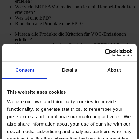
erzielen?
Wie viele BREEAM-Credits kann ich mit Hempel-Produkten
erreichen?
Was ist eine EPD?
Brauchen alle Produkte eine EPD?
Müssen alle Produkte die Kriterien für VOC-Emissionen
erfüllen?
Können nur wasserbasierte Produkte an BREEAM-Projekte
geliefert werden?
Können Produkte nach dem DGNB System zertifiziert
werden?
Wie viele Punkte können Hempel-Produkte zur DGNB
Consent
Details
About
System Zertifizierung beitragen?
Können Hempel-Produkte auch zu anderen ökologischen
Bauprogrammen beitragen?
This website uses cookies
Lassen Sie uns Ihnen bei Ihrem nächsten
We use our own and third-party cookies to provide
Projekt helfen
functionality, to generate statistics, to remember your
preferences, and to optimize our marketing activities. We
Nehmen Sie Kontakt mit einem unserer Experten auf, wenn Sie
also share information about your use of our site with our
mehr erfahren möchten.
KONTAKTIEREN SIE UNS
social media, advertising and analytics partners who may
combine it with other information that you have provided