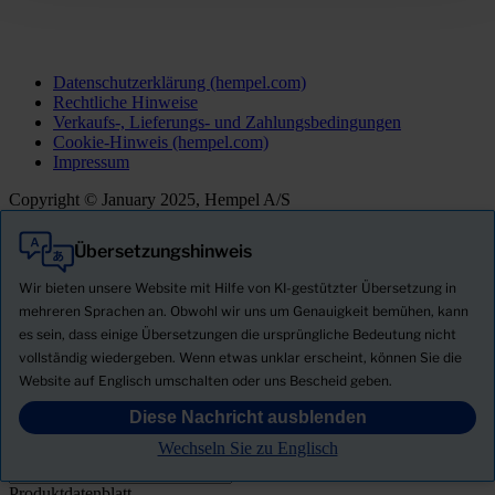
Datenschutzerklärung (hempel.com)
Rechtliche Hinweise
Verkaufs-, Lieferungs- und Zahlungsbedingungen
Cookie-Hinweis (hempel.com)
Impressum
Copyright © January 2025, Hempel A/S
Übersetzungshinweis
Alle
Produkte
Wir bieten unsere Website mit Hilfe von KI-gestützter Übersetzung in
Neuigkeiten
mehreren Sprachen an. Obwohl wir uns um Genauigkeit bemühen, kann
es sein, dass einige Übersetzungen die ursprüngliche Bedeutung nicht
Sicherheitsdatenblatt herunterladen
vollständig wiedergeben. Wenn etwas unklar erscheint, können Sie die
PRODUCT NAME
Website auf Englisch umschalten oder uns Bescheid geben.
Diese Nachricht ausblenden
FILTER
Wechseln Sie zu Englisch
Produktdatenblatt