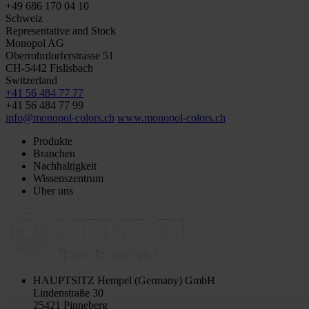
+49 686 170 04 10
Schweiz
Representative and Stock
Monopol AG
Oberrohrdorferstrasse 51
CH-5442 Fislisbach
Switzerland
+41 56 484 77 77
+41 56 484 77 99
info@monopol-colors.ch
www.monopol-colors.ch
Produkte
Branchen
Nachhaltigkeit
Wissenszentrum
Über uns
HAUPTSITZ
Hempel (Germany) GmbH
Lindenstraße 30
25421 Pinneberg