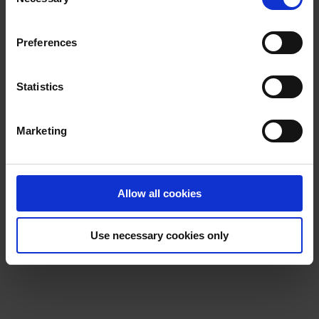
Selection
may withdraw your consent at any time by using the link
in our
Cookie Policy
. If you would like to know more how
Preferences
we process your personal data, please visit our
Privacy
Notice
.
Statistics
Marketing
Allow all cookies
Use necessary cookies only