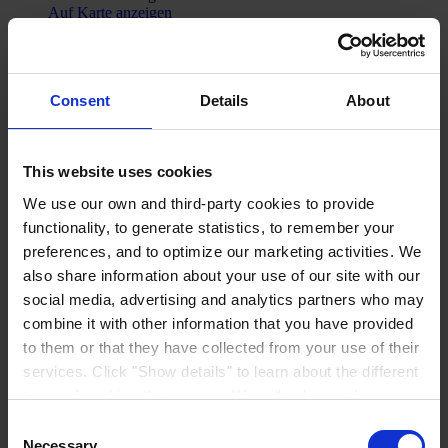
Auf Karte anzeigen
KONTAKT
Tel:
+49 41 01 707 0
Mail:
Protective.de@hempel.com
Marine.de@hempel.com
Consent
Details
About
This website uses cookies
We use our own and third-party cookies to provide
functionality, to generate statistics, to remember your
preferences, and to optimize our marketing activities. We
also share information about your use of our site with our
social media, advertising and analytics partners who may
combine it with other information that you have provided
to them or that they have collected from your use of their
services. Click "Show details" to learn about the different
types of cookies that we use. We will only use the
cookies which you allow us to use, and we will only place
Consent
such cookies after having received your consent. You
Necessary