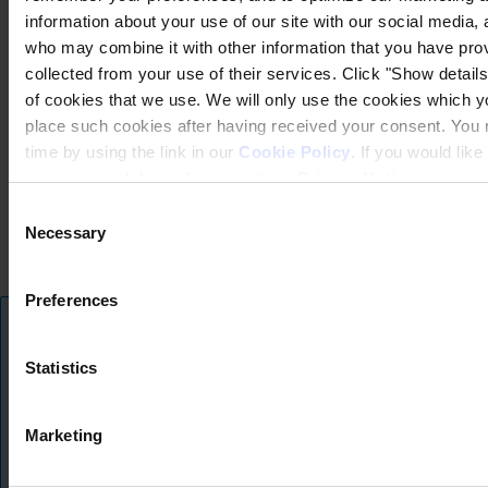
information about your use of our site with our social media, 
who may combine it with other information that you have prov
collected from your use of their services. Click "Show details"
of cookies that we use. We will only use the cookies which yo
place such cookies after having received your consent. You
time by using the link in our
Cookie Policy
. If you would li
Datenschutzerklärung (hempel.com)
your personal data, please visit our
Privacy Notice
.
Rechtliche Hinweise
Verkaufs-, Lieferungs- und Zahlungsbedingungen
Consent
Cookie-Hinweis (hempel.com)
Necessary
Selection
Impressum
Copyright © January 2025, Hempel A/S
Preferences
Übersetzungshinweis
Alle
Produkte
Statistics
Wir bieten unsere Website mit Hilfe von KI-gestützter Übersetzung in meh
Neuigkeiten
Genauigkeit bemühen, kann es sein, dass einige Übersetzungen die ursprüng
wiedergeben. Wenn etwas unklar erscheint, können Sie die Website auf En
Sicherheitsdatenblatt herunterladen
Marketing
Diese Nachricht ausblend
PRODUCT NAME
Wechseln Sie zu Englisch