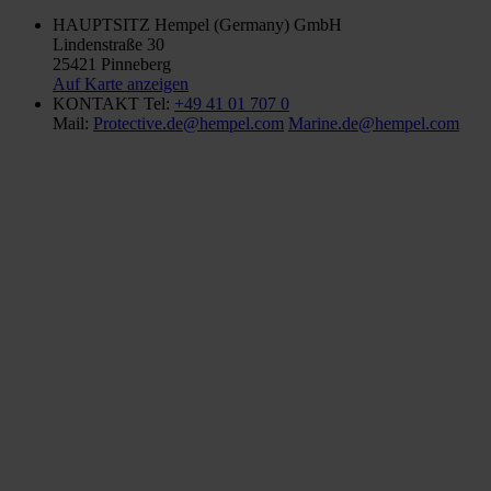
HAUPTSITZ
Hempel (Germany) GmbH
Lindenstraße 30
25421 Pinneberg
Auf Karte anzeigen
KONTAKT
Tel:
+49 41 01 707 0
Mail:
Protective.de@hempel.com
Marine.de@hempel.com