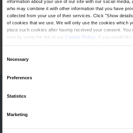
information about your use of our site with our social media, 
who may combine it with other information that you have prov
collected from your use of their services. Click "Show details"
of cookies that we use. We will only use the cookies which yo
place such cookies after having received your consent. You
time by using the link in our
Cookie Policy
. If you would li
Datenschutzerklärung (hempel.com)
your personal data, please visit our
Privacy Notice
.
Rechtliche Hinweise
Verkaufs-, Lieferungs- und Zahlungsbedingungen
Consent
Cookie-Hinweis (hempel.com)
Necessary
Selection
Impressum
Copyright © January 2025, Hempel A/S
Preferences
Übersetzungshinweis
Alle
Produkte
Statistics
Wir bieten unsere Website mit Hilfe von KI-gestützter Übersetzung in meh
Neuigkeiten
Genauigkeit bemühen, kann es sein, dass einige Übersetzungen die ursprüng
wiedergeben. Wenn etwas unklar erscheint, können Sie die Website auf En
Sicherheitsdatenblatt herunterladen
Marketing
Diese Nachricht ausblend
PRODUCT NAME
Wechseln Sie zu Englisch