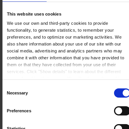
25421 Pinneberg
Auf Karte anzeigen
KONTAKT
Tel:
+49 41 01 707 0
This website uses cookies
Mail:
Protective.de@hempel.com
Marine.de@hempel.com
We use our own and third-party cookies to provide
functionality, to generate statistics, to remember your
preferences, and to optimize our marketing activities. We
also share information about your use of our site with our
social media, advertising and analytics partners who may
combine it with other information that you have provided to
them or that they have collected from your use of their
services. Click "Show details" to learn about the different
types of cookies that we use. We will only use the cookies
which you allow us to use, and we will only place such
Consent
cookies after having received your consent. You may
Necessary
Selection
withdraw your consent at any time by using the link in our
Cookie Policy
. If you would like to know more how we
Preferences
process your personal data, please visit our
Privacy
Notice
.
Statistics