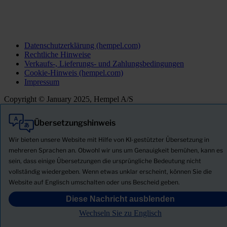
Datenschutzerklärung (hempel.com)
Rechtliche Hinweise
Verkaufs-, Lieferungs- und Zahlungsbedingungen
Cookie-Hinweis (hempel.com)
Impressum
Copyright © January 2025, Hempel A/S
Übersetzungshinweis
Alle
Produkte
Wir bieten unsere Website mit Hilfe von KI-gestützter Übersetzung in
Neuigkeiten
mehreren Sprachen an. Obwohl wir uns um Genauigkeit bemühen, kann es
sein, dass einige Übersetzungen die ursprüngliche Bedeutung nicht
Sicherheitsdatenblatt herunterladen
vollständig wiedergeben. Wenn etwas unklar erscheint, können Sie die
PRODUCT NAME
Website auf Englisch umschalten oder uns Bescheid geben.
Diese Nachricht ausblenden
FILTER
Wechseln Sie zu Englisch