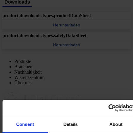
Downloads
product.downloads.types.productDataSheet
Herunterladen
product.downloads.types.safetyDataSheet
Herunterladen
Produkte
Branchen
Nachhaltigkeit
Wissenszentrum
Über uns
HAUPTSITZ
Hempel (Germany) GmbH
Consent
Details
About
Lindenstraße 30
25421 Pinneberg