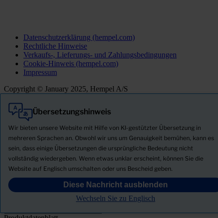
Datenschutzerklärung (hempel.com)
Rechtliche Hinweise
Verkaufs-, Lieferungs- und Zahlungsbedingungen
Cookie-Hinweis (hempel.com)
Impressum
Copyright © January 2025, Hempel A/S
Übersetzungshinweis
Alle
Produkte
Wir bieten unsere Website mit Hilfe von KI-gestützter Übersetzung in
Neuigkeiten
mehreren Sprachen an. Obwohl wir uns um Genauigkeit bemühen, kann es
sein, dass einige Übersetzungen die ursprüngliche Bedeutung nicht
Sicherheitsdatenblatt herunterladen
vollständig wiedergeben. Wenn etwas unklar erscheint, können Sie die
PRODUCT NAME
Website auf Englisch umschalten oder uns Bescheid geben.
Diese Nachricht ausblenden
FILTER
Wechseln Sie zu Englisch
Produktdatenblatt