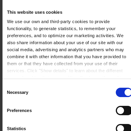
Auf Karte anzeigen
KONTAKT
Tel:
+49 41 01 707 0
This website uses cookies
Mail:
Protective.de@hempel.com
Marine.de@hempel.com
We use our own and third-party cookies to provide
functionality, to generate statistics, to remember your
preferences, and to optimize our marketing activities. We
also share information about your use of our site with our
social media, advertising and analytics partners who may
combine it with other information that you have provided to
them or that they have collected from your use of their
services. Click "Show details" to learn about the different
types of cookies that we use. We will only use the cookies
which you allow us to use, and we will only place such
Consent
cookies after having received your consent. You may
Necessary
Selection
withdraw your consent at any time by using the link in our
Cookie Policy
. If you would like to know more how we
Preferences
process your personal data, please visit our
Privacy
Notice
.
Statistics