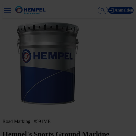
Anmelden
Road Marking | #591ME
Hempel's Sports Ground Marking