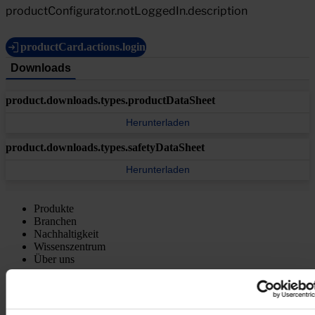
productConfigurator.notLoggedIn.description
productCard.actions.login
Downloads
product.downloads.types.productDataSheet
Herunterladen
product.downloads.types.safetyDataSheet
Herunterladen
Produkte
Branchen
Nachhaltigkeit
Wissenszentrum
Über uns