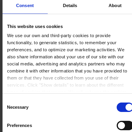
Consent
Details
About
HAUPTSITZ
Hempel (Germany) GmbH
Lindenstraße 30
25421 Pinneberg
This website uses cookies
Auf Karte anzeigen
We use our own and third-party cookies to provide
KONTAKT
Tel:
+49 41 01 707 0
Mail:
Protective.de@hempel.com
Marine.de@hempel.com
functionality, to generate statistics, to remember your
preferences, and to optimize our marketing activities. We
also share information about your use of our site with our
social media, advertising and analytics partners who may
combine it with other information that you have provided to
them or that they have collected from your use of their
services. Click "Show details" to learn about the different
types of cookies that we use. We will only use the cookies
which you allow us to use, and we will only place such
Consent
cookies after having received your consent. You may
Necessary
Selection
withdraw your consent at any time by using the link in our
Cookie Policy
. If you would like to know more how we
Preferences
process your personal data, please visit our
Privacy