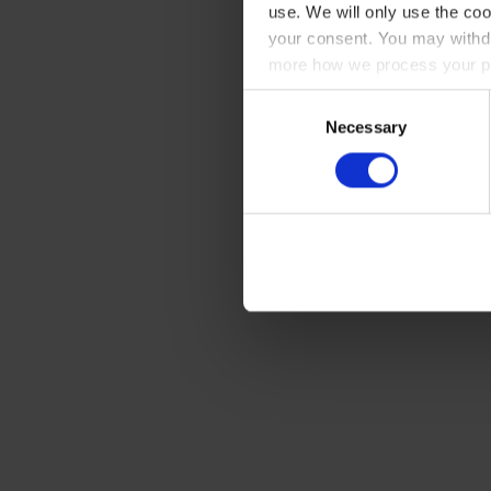
use. We will only use the coo
your consent. You may withdr
more how we process your pe
Consent
Necessary
Selection