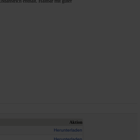
ndanstrich enthält. Haltbar mit guter
Aktion
Herunterladen
Herunterladen