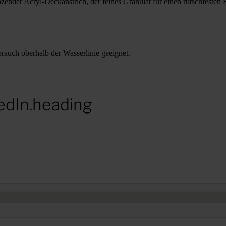
ender Acryl-Deckanstrich, der feines Granulat für einen rutschfesten E
rauch oberhalb der Wasserlinie geeignet.
edIn.heading