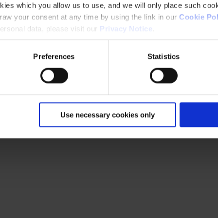
kies which you allow us to use, and we will only place such cook
aw your consent at any time by using the link in our
Cookie Pol
rsonal data, please visit our
Privacy Notice
.
Preferences
Statistics
Use necessary cookies only