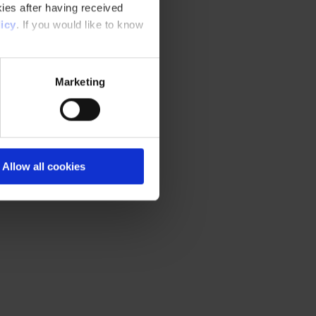
ies after having received
icy
. If you would like to know
Marketing
Allow all cookies