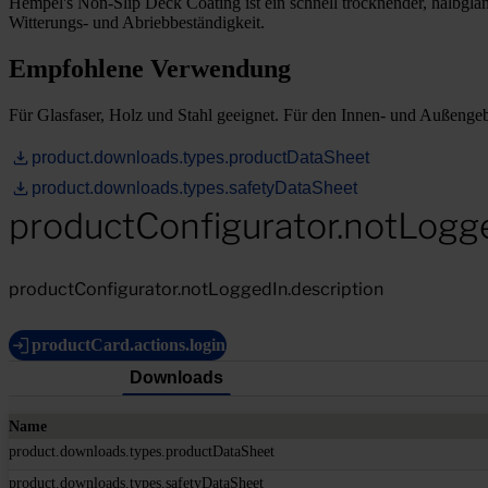
Hempel's Non-Slip Deck Coating ist ein schnell trocknender, halbglänz
Witterungs- und Abriebbeständigkeit.
Empfohlene Verwendung
Für Glasfaser, Holz und Stahl geeignet. Für den Innen- und Außengeb
product.downloads.types.productDataSheet
product.downloads.types.safetyDataSheet
productConfigurator.notLogg
productConfigurator.notLoggedIn.description
productCard.actions.login
Downloads
Name
product.downloads.types.productDataSheet
product.downloads.types.safetyDataSheet