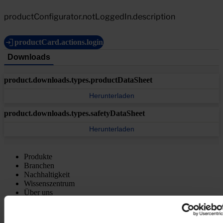
productConfigurator.notLoggedIn.description
productCard.actions.login
Downloads
product.downloads.types.productDataSheet
Herunterladen
product.downloads.types.safetyDataSheet
Herunterladen
Produkte
Branchen
Nachhaltigkeit
Wissenszentrum
Über uns