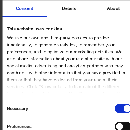
Consent
Details
About
HAUPTSITZ
Hempel (Germany) GmbH
Lindenstraße 30
This website uses cookies
25421 Pinneberg
Auf Karte anzeigen
We use our own and third-party cookies to provide
KONTAKT
Tel:
+49 41 01 707 0
functionality, to generate statistics, to remember your
Mail:
Protective.de@hempel.com
Marine.de@hempel.com
preferences, and to optimize our marketing activities. We
also share information about your use of our site with our
social media, advertising and analytics partners who may
combine it with other information that you have provided to
them or that they have collected from your use of their
services. Click "Show details" to learn about the different
types of cookies that we use. We will only use the cookies
which you allow us to use, and we will only place such
Consent
cookies after having received your consent. You may
Necessary
Selection
withdraw your consent at any time by using the link in our
Cookie Policy
. If you would like to know more how we
Preferences
process your personal data, please visit our
Privacy