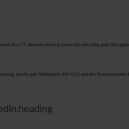
on of a UV absorber serves to protect the preceding paint film against 
g, um die gute Sichtbarkeit (HI-VEE) und den fluoreszierenden Effe
edIn.heading