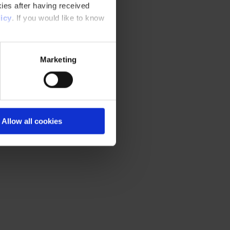
ies after having received
icy
. If you would like to know
Marketing
Allow all cookies