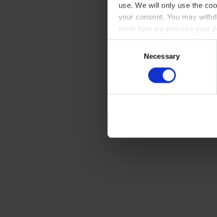
use. We will only use the coo
your consent. You may withdr
more how we process your pe
Consent
Necessary
Selection