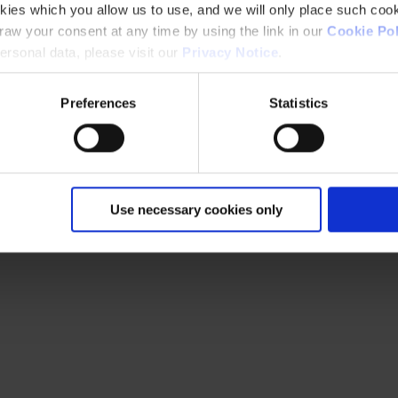
kies which you allow us to use, and we will only place such cook
aw your consent at any time by using the link in our
Cookie Pol
rsonal data, please visit our
Privacy Notice
.
Preferences
Statistics
Use necessary cookies only