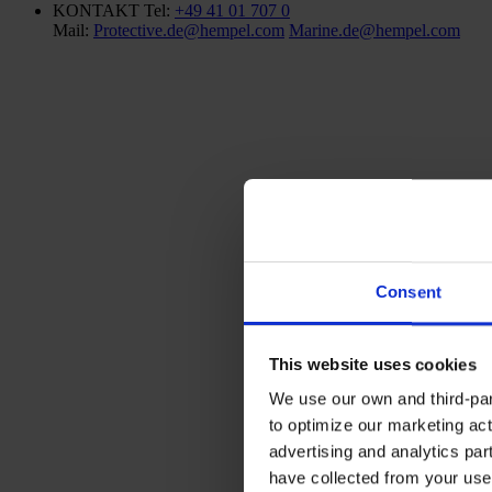
KONTAKT
Tel:
+49 41 01 707 0
Mail:
Protective.de@hempel.com
Marine.de@hempel.com
Consent
This website uses cookies
We use our own and third-part
to optimize our marketing act
advertising and analytics par
have collected from your use 