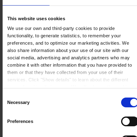
Lindenstraße 30
25421 Pinneberg
Auf Karte anzeigen
This website uses cookies
KONTAKT
Tel:
+49 41 01 707 0
Mail:
Protective.de@hempel.com
Marine.de@hempel.com
We use our own and third-party cookies to provide
functionality, to generate statistics, to remember your
preferences, and to optimize our marketing activities. We
also share information about your use of our site with our
social media, advertising and analytics partners who may
combine it with other information that you have provided to
them or that they have collected from your use of their
services. Click "Show details" to learn about the different
types of cookies that we use. We will only use the cookies
which you allow us to use, and we will only place such
Consent
cookies after having received your consent. You may
Necessary
Selection
withdraw your consent at any time by using the link in our
Cookie Policy
. If you would like to know more how we
Preferences
process your personal data, please visit our
Privacy
Notice
.