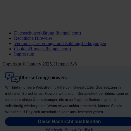
Datenschutzerklärung (hempel.com)
Rechtliche Hinweise
Verkaufs-, Lieferungs- und Zahlungsbedingungen
Cookie-Hinweis (hempel.com)
Impressum
Copyright © January 2025, Hempel A/S
Übersetzungshinweis
Alle
Produkte
Wir bieten unsere Website mit Hilfe von KI-gestützter Übersetzung in
Neuigkeiten
mehreren Sprachen an. Obwohl wir uns um Genauigkeit bemühen, kann es
sein, dass einige Übersetzungen die ursprüngliche Bedeutung nicht
Sicherheitsdatenblatt herunterladen
vollständig wiedergeben. Wenn etwas unklar erscheint, können Sie die
PRODUCT NAME
Website auf Englisch umschalten oder uns Bescheid geben.
Diese Nachricht ausblenden
FILTER
Wechseln Sie zu Englisch