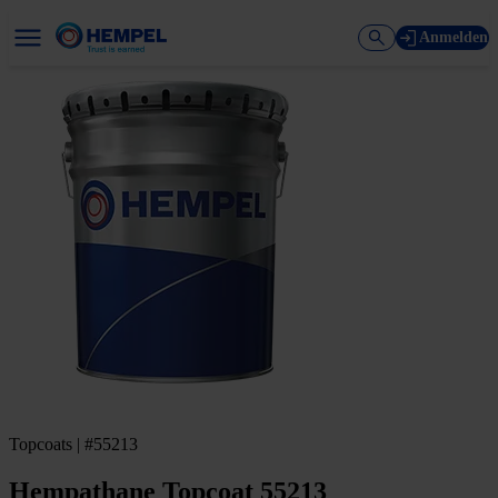
Anmelden
Topcoats | #55213
Hempathane Topcoat 55213