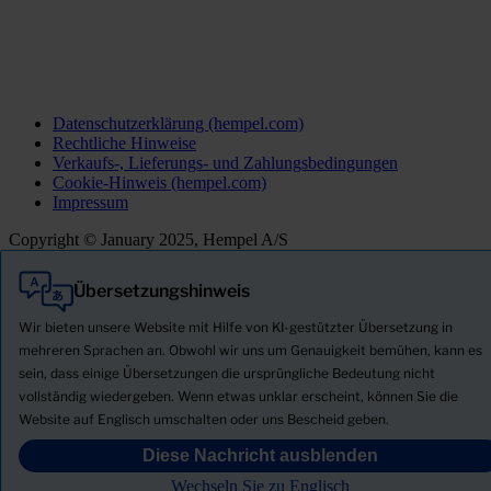
Datenschutzerklärung (hempel.com)
Rechtliche Hinweise
Verkaufs-, Lieferungs- und Zahlungsbedingungen
Cookie-Hinweis (hempel.com)
Impressum
Copyright © January 2025, Hempel A/S
Übersetzungshinweis
Alle
Produkte
Wir bieten unsere Website mit Hilfe von KI-gestützter Übersetzung in
Neuigkeiten
mehreren Sprachen an. Obwohl wir uns um Genauigkeit bemühen, kann es
sein, dass einige Übersetzungen die ursprüngliche Bedeutung nicht
Sicherheitsdatenblatt herunterladen
vollständig wiedergeben. Wenn etwas unklar erscheint, können Sie die
PRODUCT NAME
Website auf Englisch umschalten oder uns Bescheid geben.
Diese Nachricht ausblenden
FILTER
Wechseln Sie zu Englisch