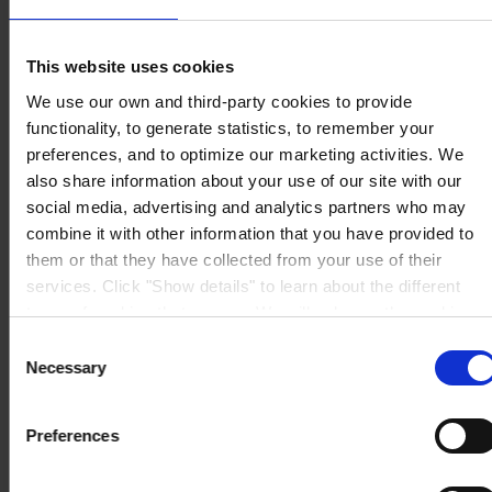
Lindenstraße 30
25421 Pinneberg
Auf Karte anzeigen
This website uses cookies
KONTAKT
Tel:
+49 41 01 707 0
Mail:
Protective.de@hempel.com
Marine.de@hempel.com
We use our own and third-party cookies to provide
functionality, to generate statistics, to remember your
preferences, and to optimize our marketing activities. We
also share information about your use of our site with our
social media, advertising and analytics partners who may
combine it with other information that you have provided to
them or that they have collected from your use of their
services. Click "Show details" to learn about the different
types of cookies that we use. We will only use the cookies
which you allow us to use, and we will only place such
Consent
cookies after having received your consent. You may
Necessary
Selection
withdraw your consent at any time by using the link in our
Cookie Policy
. If you would like to know more how we
Preferences
process your personal data, please visit our
Privacy
Notice
.