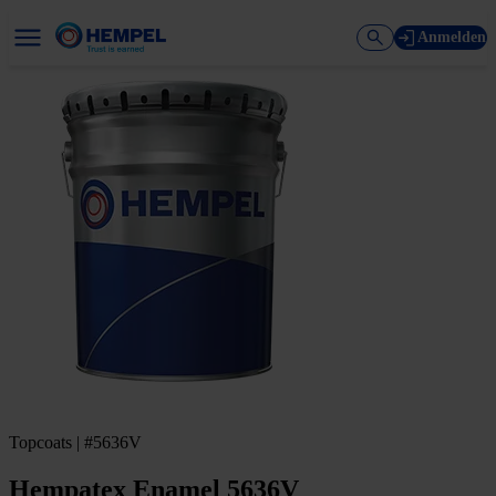
Anmelden
Topcoats | #5636V
Hempatex Enamel 5636V