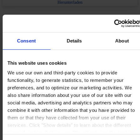
Herunterladen
Produkte
Branchen
Nachhaltigkeit
Wissenszentrum
Consent
Details
About
Über uns
This website uses cookies
We use our own and third-party cookies to provide
functionality, to generate statistics, to remember your
HAUPTSITZ
Hempel (Germany) GmbH
Lindenstraße 30
preferences, and to optimize our marketing activities. We
25421 Pinneberg
also share information about your use of our site with our
Auf Karte anzeigen
social media, advertising and analytics partners who may
KONTAKT
Tel:
+49 41 01 707 0
Mail:
Protective.de@hempel.com
Marine.de@hempel.com
combine it with other information that you have provided to
them or that they have collected from your use of their
services. Click "Show details" to learn about the different
types of cookies that we use. We will only use the cookies