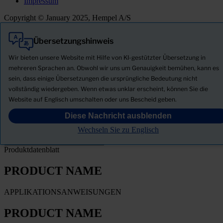
Impressum
Copyright © January 2025, Hempel A/S
Übersetzungshinweis
Alle
Produkte
Wir bieten unsere Website mit Hilfe von KI-gestützter Übersetzung in
Neuigkeiten
mehreren Sprachen an. Obwohl wir uns um Genauigkeit bemühen, kann es
sein, dass einige Übersetzungen die ursprüngliche Bedeutung nicht
Sicherheitsdatenblatt herunterladen
vollständig wiedergeben. Wenn etwas unklar erscheint, können Sie die
PRODUCT NAME
Website auf Englisch umschalten oder uns Bescheid geben.
Diese Nachricht ausblenden
FILTER
Wechseln Sie zu Englisch
Produktdatenblatt
PRODUCT NAME
APPLIKATIONSANWEISUNGEN
PRODUCT NAME