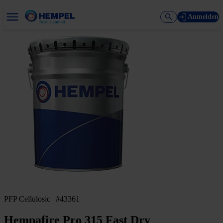
Anmelden
PFP Cellulosic | #43361
Hempafire Pro 315 Fast Dry