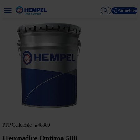
Anmelden
PFP Cellulosic | #48880
Hempafire Optima 500