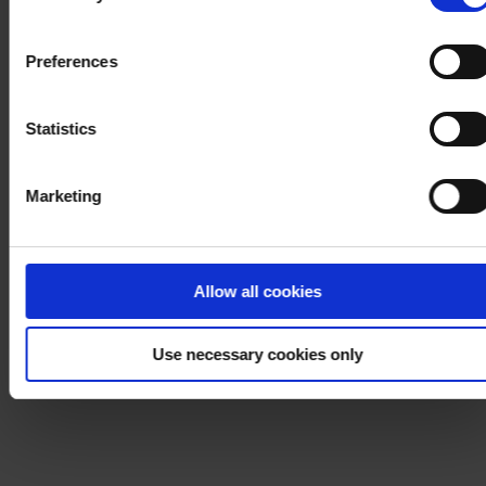
withdraw your consent at any time by using the link in our
Cookie Policy
. If you would like to know more how we
Preferences
process your personal data, please visit our
Privacy
Notice
.
Statistics
Marketing
Allow all cookies
Use necessary cookies only