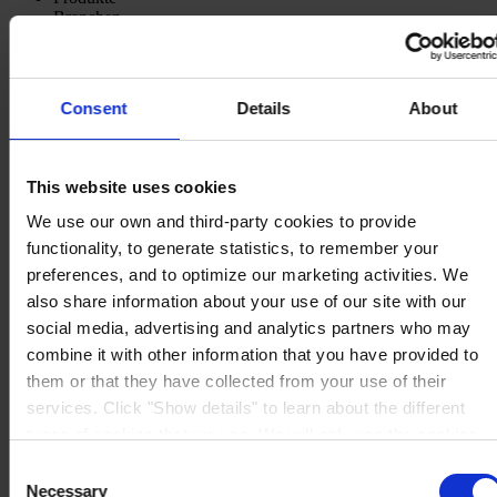
Branchen
Nachhaltigkeit
Wissenszentrum
Über uns
Consent
Details
About
This website uses cookies
HAUPTSITZ
Hempel (Germany) GmbH
We use our own and third-party cookies to provide
Lindenstraße 30
functionality, to generate statistics, to remember your
25421 Pinneberg
preferences, and to optimize our marketing activities. We
Auf Karte anzeigen
KONTAKT
Tel:
+49 41 01 707 0
also share information about your use of our site with our
Mail:
Protective.de@hempel.com
Marine.de@hempel.com
social media, advertising and analytics partners who may
combine it with other information that you have provided to
them or that they have collected from your use of their
services. Click "Show details" to learn about the different
types of cookies that we use. We will only use the cookies
which you allow us to use, and we will only place such
Consent
cookies after having received your consent. You may
Necessary
Selection