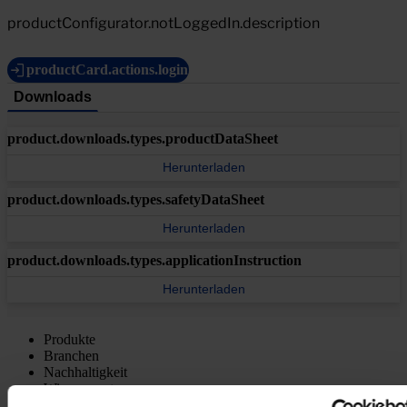
productConfigurator.notLoggedIn.description
productCard.actions.login
Downloads
product.downloads.types.productDataSheet
Herunterladen
product.downloads.types.safetyDataSheet
Herunterladen
product.downloads.types.applicationInstruction
Herunterladen
Produkte
Branchen
Nachhaltigkeit
Wissenszentrum
Über uns