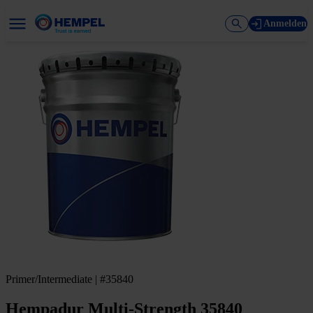
Anmelden
Primer/Intermediate | #35840
Hempadur Multi-Strength 35840