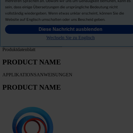
mehreren Sprachen an. Obwohl wir uns um Genauigkeit bemühen, kann es
sein, dass einige Übersetzungen die ursprüngliche Bedeutung nicht
Sicherheitsdatenblatt herunterladen
vollständig wiedergeben. Wenn etwas unklar erscheint, können Sie die
PRODUCT NAME
Website auf Englisch umschalten oder uns Bescheid geben.
Diese Nachricht ausblenden
FILTER
Wechseln Sie zu Englisch
Produktdatenblatt
PRODUCT NAME
APPLIKATIONSANWEISUNGEN
PRODUCT NAME