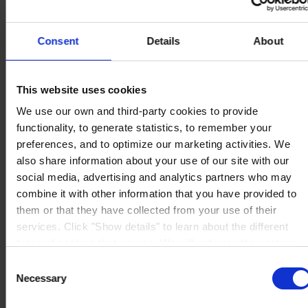
Consent
Details
About
HAUPTSITZ
Hempel (Germany) GmbH
This website uses cookies
Lindenstraße 30
We use our own and third-party cookies to provide
25421 Pinneberg
Auf Karte anzeigen
functionality, to generate statistics, to remember your
KONTAKT
Tel:
+49 41 01 707 0
preferences, and to optimize our marketing activities. We
Mail:
Protective.de@hempel.com
Marine.de@hempel.com
also share information about your use of our site with our
social media, advertising and analytics partners who may
combine it with other information that you have provided to
them or that they have collected from your use of their
services. Click "Show details" to learn about the different
types of cookies that we use. We will only use the cookies
which you allow us to use, and we will only place such
Consent
cookies after having received your consent. You may
Necessary
Selection
withdraw your consent at any time by using the link in our